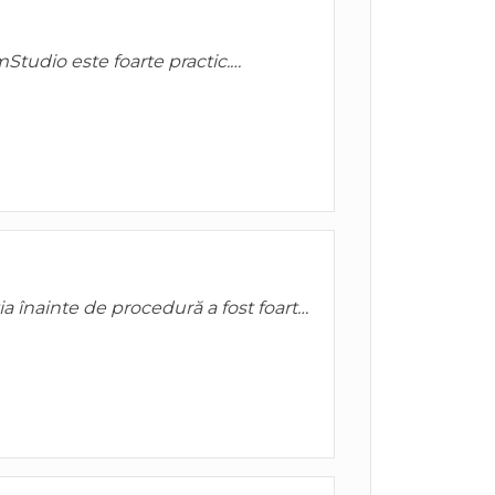
Studio este foarte practic.
reale și feedback util pe fiecare
a înainte de procedură a fost foarte
ări personalizate, nu soluții