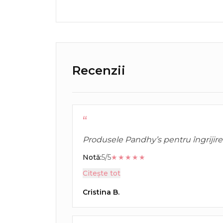
Recenzii
“
Produsele Pandhy’s pentru îngrijire 
blânde cu pielea. Nu am avut iritați
Notă:
5/5
★★★★★
Citește tot
Cristina B.