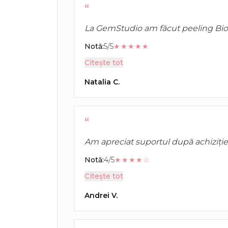
“
La GemStudio am făcut peeling BioR
văzut din prima săptămână: piele m
Notă:
5/5
★★★★★
uniform.
Citește tot
Natalia C.
“
Am apreciat suportul după achiziție
răspuns rapid la întrebări și m-au a
Notă:
4/5
★★★★☆
potrivite.
Citește tot
Andrei V.