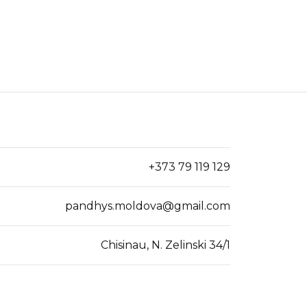
+373 79 119 129
pandhys.moldova@gmail.com
Chisinau, N. Zelinski 34/1