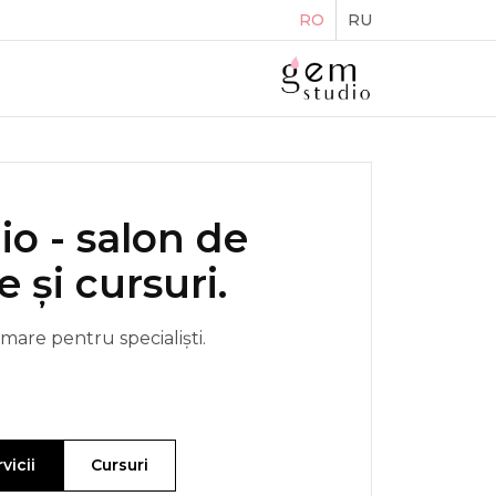
RO
RU
o - salon de
 și cursuri.
rmare pentru specialiști.
vicii
Cursuri