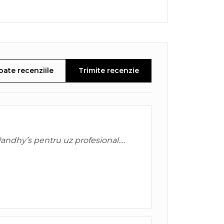
oate recenziile
Trimite recenzie
andhy’s pentru uz profesional.
și se lucrează mult mai ușor decât