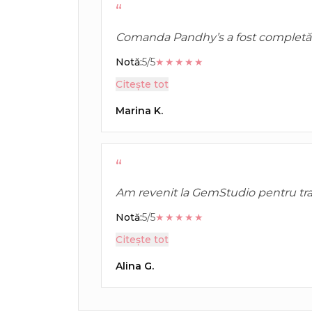
“
Comanda Pandhy’s a fost completă
discutat. Produsele pentru față au te
Notă:
5/5
★★★★★
rezultate constante.
Citește tot
Marina K.
“
Am revenit la GemStudio pentru trat
Rezultatul este natural, pielea arată 
Notă:
5/5
★★★★★
Citește tot
Alina G.