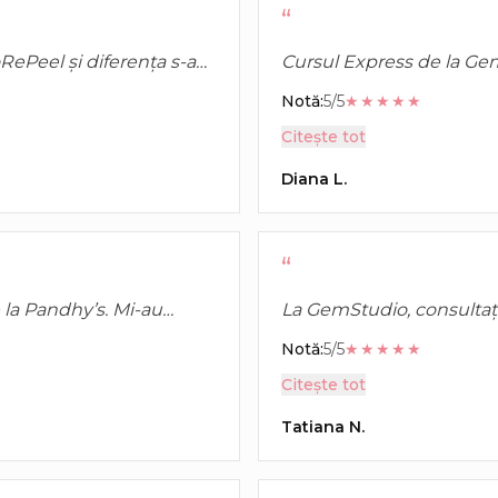
“
ePeel și diferența s-a
Cursul Express de la Gem
ai netedă și ton mai
Explicații clare, exemple 
Notă:
5/5
★★★★★
etapă.
Citește tot
Diana L.
“
 la Pandhy’s. Mi-au
La GemStudio, consultați
jutat să aleg produsele
utilă. Am primit recomand
Notă:
5/5
★★★★★
standard.
Citește tot
Tatiana N.