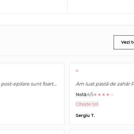
Vezi t
“
post-epilare sunt foarte
Am luat pastă de zahăr P
i după procedură.
Consistența este stabilă 
Notă:
4/5
★★★★☆
cu alte branduri.
Citește tot
Sergiu T.