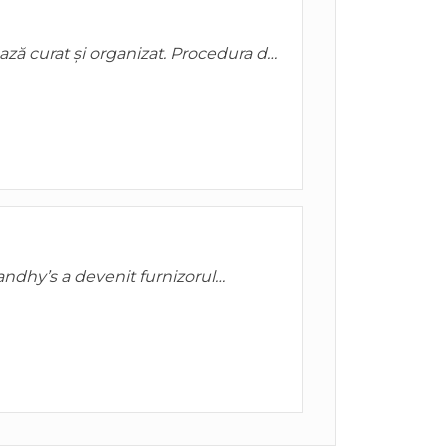
ză curat și organizat. Procedura de
rtabilă decât mă așteptam.
andhy’s a devenit furnizorul
ring. Calitate constantă și
ă.