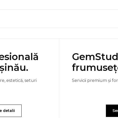
esională
GemStudi
șinău.
frumusețe
e, estetică, seturi
Servicii premium și fo
e detalii
Ser