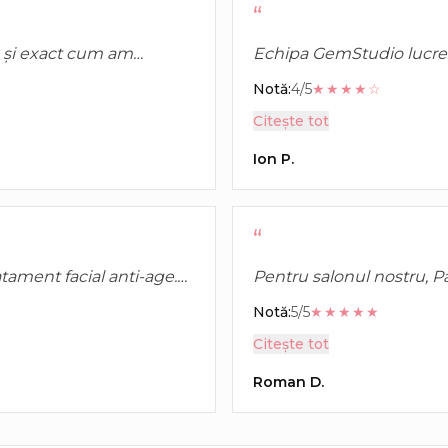
“
 și exact cum am
Echipa GemStudio lucrea
xturi foarte plăcute și
epilare a fost mai confo
Notă:
4/5
★★★★☆
Citește tot
Ion P.
“
ament facial anti-age.
Pentru salonul nostru, P
odihnită și fermă.
principal pe zona de suga
Notă:
5/5
★★★★★
consultanță profesionist
Citește tot
Roman D.